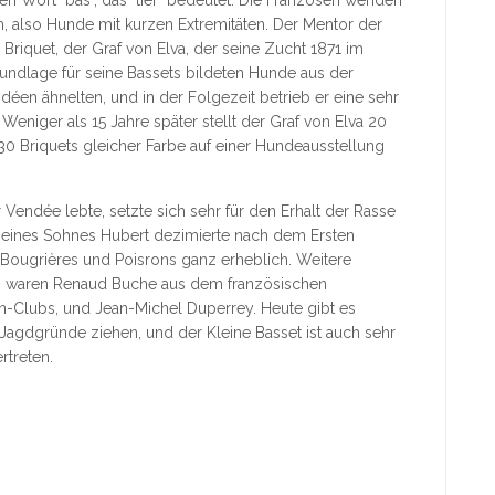
n Wort "bas", das "tief" bedeutet. Die Franzosen wenden
n, also Hunde mit kurzen Extremitäten. Der Mentor der
Briquet, der Graf von Elva, der seine Zucht 1871 im
ndlage für seine Bassets bildeten Hunde aus der
en ähnelten, und in der Folgezeit betrieb er eine sehr
niger als 15 Jahre später stellt der Graf von Elva 20
 Briquets gleicher Farbe auf einer Hundeausstellung
Vendée lebte, setzte sich sehr für den Erhalt der Rasse
seines Sohnes Hubert dezimierte nach dem Ersten
 Bougrières und Poisrons ganz erheblich. Weitere
s waren Renaud Buche aus dem französischen
n-Clubs, und Jean-Michel Duperrey. Heute gibt es
Jagdgründe ziehen, und der Kleine Basset ist auch sehr
rtreten.