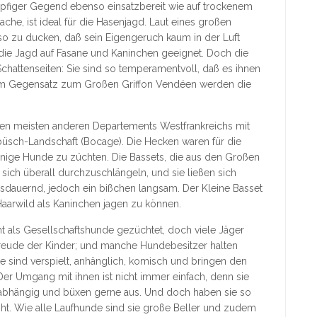
umpfiger Gegend ebenso einsatzbereit wie auf trockenem
che, ist ideal für die Hasenjagd. Laut eines großen
 so zu ducken, daß sein Eigengeruch kaum in der Luft
r die Jagd auf Fasane und Kaninchen geeignet. Doch die
hattenseiten: Sie sind so temperamentvoll, daß es ihnen
n. Im Gegensatz zum Großen Griffon Vendéen werden die
en meisten anderen Departements Westfrankreichs mit
büsch-Landschaft (Bocage). Die Hecken waren für die
inige Hunde zu züchten. Die Bassets, die aus den Großen
sich überall durchzuschlängeln, und sie ließen sich
ausdauernd, jedoch ein bißchen langsam. Der Kleine Basset
aarwild als Kaninchen jagen zu können.
t als Gesellschaftshunde gezüchtet, doch viele Jäger
 Freude der Kinder; und manche Hundebesitzer halten
ie sind verspielt, anhänglich, komisch und bringen den
er Umgang mit ihnen ist nicht immer einfach, denn sie
nabhängig und büxen gerne aus. Und doch haben sie so
ht. Wie alle Laufhunde sind sie große Beller und zudem