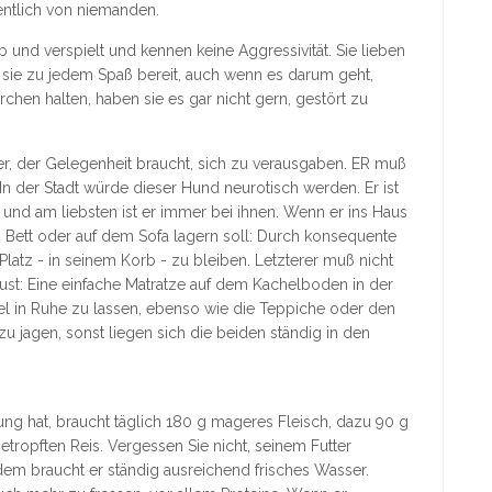
entlich von niemanden.
b und verspielt und kennen keine Aggressivität. Sie lieben
 sie zu jedem Spaß bereit, auch wenn es darum geht,
hen halten, haben sie es gar nicht gern, gestört zu
ler, der Gelegenheit braucht, sich zu verausgaben. ER muß
n der Stadt würde dieser Hund neurotisch werden. Er ist
 und am liebsten ist er immer bei ihnen. Wenn er ins Haus
rem Bett oder auf dem Sofa lagern soll: Durch konsequente
latz - in seinem Korb - zu bleiben. Letzterer muß nicht
bust: Eine einfache Matratze auf dem Kachelboden in der
bel in Ruhe zu lassen, ebenso wie die Teppiche oder den
u jagen, sonst liegen sich die beiden ständig in den
ung hat, braucht täglich 180 g mageres Fleisch, dazu 90 g
opften Reis. Vergessen Sie nicht, seinem Futter
dem braucht er ständig ausreichend frisches Wasser.