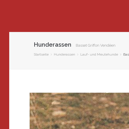
Hunderassen
Basset Griffon Vendéen
Startseite
Hunderassen
Lauf- und Meutehunde
Bas