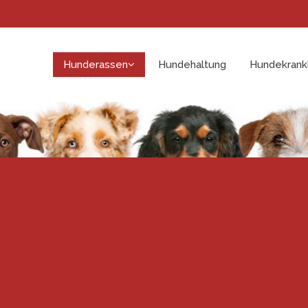
Hunderassen
Hundehaltung
Hundekrank