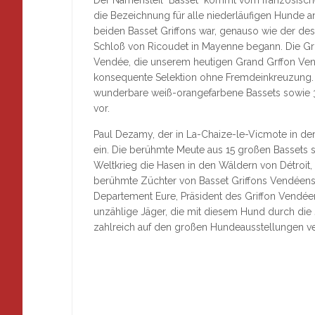
Der Namensteil "Basset" kommt vom französische
die Bezeichnung für alle niederläufigen Hunde a
beiden Basset Griffons war, genauso wie der des 
Schloß von Ricoudet in Mayenne begann. Die Gru
Vendée, die unserem heutigen Grand Grffon Vendé
konsequente Selektion ohne Fremdeinkreuzung. We
wunderbare weiß-orangefarbene Bassets sowie 30
vor.
Paul Dezamy, der in La-Chaize-le-Vicmote in der 
ein. Die berühmte Meute aus 15 großen Bassets 
Weltkrieg die Hasen in den Wäldern von Détroit,
berühmte Züchter von Basset Griffons Vendéen
Departement Eure, Präsident des Griffon Vendée
unzählige Jäger, die mit diesem Hund durch die 
zahlreich auf den großen Hundeausstellungen ve