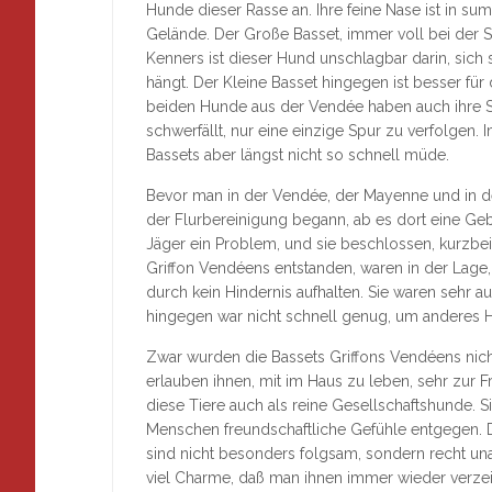
Hunde dieser Rasse an. Ihre feine Nase ist in s
Gelände. Der Große Basset, immer voll bei der Sa
Kenners ist dieser Hund unschlagbar darin, sich
hängt. Der Kleine Basset hingegen ist besser fü
beiden Hunde aus der Vendée haben auch ihre Sc
schwerfällt, nur eine einzige Spur zu verfolge
Bassets aber längst nicht so schnell müde.
Bevor man in der Vendée, der Mayenne und in d
der Flurbereinigung begann, ab es dort eine Ge
Jäger ein Problem, und sie beschlossen, kurzbe
Griffon Vendéens entstanden, waren in der Lage, 
durch kein Hindernis aufhalten. Sie waren sehr 
hingegen war nicht schnell genug, um anderes H
Zwar wurden die Bassets Griffons Vendéens nich
erlauben ihnen, mit im Haus zu leben, sehr zur
diese Tiere auch als reine Gesellschaftshunde. S
Menschen freundschaftliche Gefühle entgegen. D
sind nicht besonders folgsam, sondern recht u
viel Charme, daß man ihnen immer wieder verzei