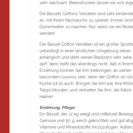
sehr wachsam. Beeindrucken lassen sie sich eig
Die Bassets Griffons Vendéen sind sehr kinderlie
es, mit Ihrem Nachwuchs zu spielen. Immer sind
Dummheiten zu machen. Nur, wenn sie ein Nickerc
werden!
Der Basset Griffon Vendéen ist ein großer Sport
unbedingt in einer ländlichen Umgebung leben: I
anhänglich und steht seinen Besitzern sehr nahe,
darf, dann heißt das allerdings nicht, daß in Ih
Erziehung können Sie ihm beibringen, an seinen P
besonders luxuriös sein, denn der Griffon ist ro
Küche tut es auch. Bringen Sie ihm bei, Ihre Mö
Teppichboden, und verbieten Sie ihm, die Katze z
Haaren.
Ernährung, Pflege:
Ein Basset, der 12 kg wiegt und mittelviel Beweg
Gemüse und 90 g weich gekochten und gut abgetr
Vitamine und Mineralstoffe hinzuzufügen. Außer