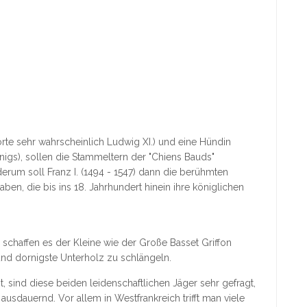
rte sehr wahrscheinlich Ludwig XI.) und eine Hündin
igs), sollen die Stammeltern der "Chiens Bauds"
erum soll Franz I. (1494 - 1547) dann die berühmten
n, die bis ins 18. Jahrhundert hinein ihre königlichen
 schaffen es der Kleine wie der Große Basset Griffon
nd dornigste Unterholz zu schlängeln.
bt, sind diese beiden leidenschaftlichen Jäger sehr gefragt,
usdauernd. Vor allem in Westfrankreich trifft man viele