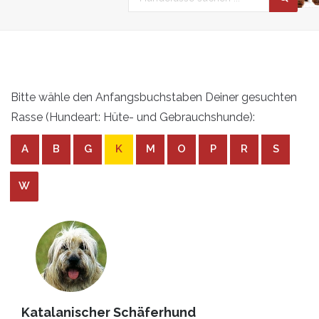
Bitte wähle den Anfangsbuchstaben Deiner gesuchten
Rasse (Hundeart: Hüte- und Gebrauchshunde):
A
B
G
K
M
O
P
R
S
W
Katalanischer Schäferhund