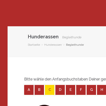
Hunderassen
Begleithunde
Startseite
Hunderassen
Begleithunde
Bitte wähle den Anfangsbuchstaben Deiner ges
A
B
C
D
E
F
G
H