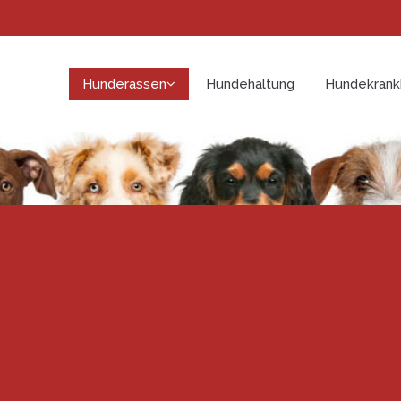
Hunderassen
Hundehaltung
Hundekrank