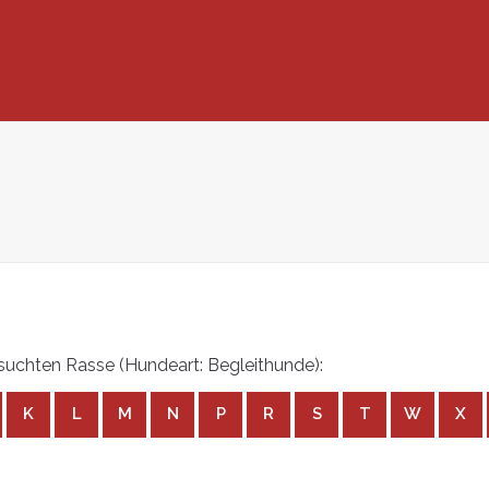
uchten Rasse (Hundeart: Begleithunde):
K
L
M
N
P
R
S
T
W
X