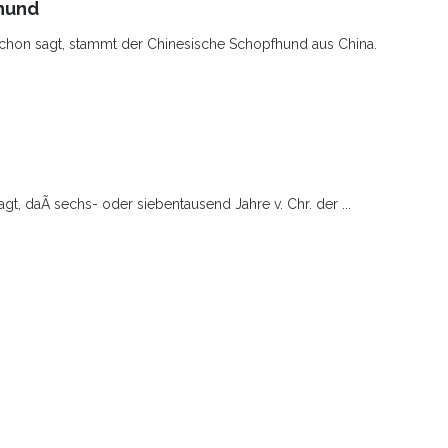
hund
chon sagt, stammt der Chinesische Schopfhund aus China.
gt, daÃ sechs- oder siebentausend Jahre v. Chr. der ...