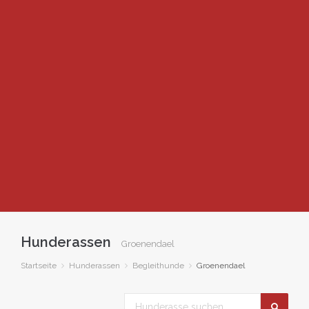
Hunderassen
Groenendael
Startseite
Hunderassen
Begleithunde
Groenendael