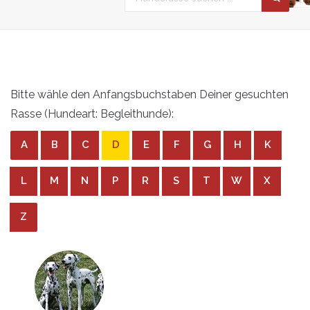
Bitte wähle den Anfangsbuchstaben Deiner gesuchten
Rasse (Hundeart: Begleithunde):
A
B
C
D
E
F
G
H
K
L
M
N
P
R
S
T
W
X
Z