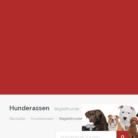
Hunderassen
Begleithunde
Startseite
Hunderassen
Begleithunde