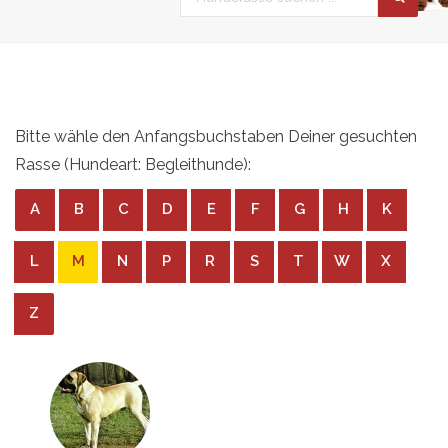
Bitte wähle den Anfangsbuchstaben Deiner gesuchten
Rasse (Hundeart: Begleithunde):
A
B
C
D
E
F
G
H
K
L
M
N
P
R
S
T
W
X
Z