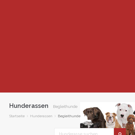
Hunderassen
Begleithunde
Startseite
Hunderassen
Begleithunde