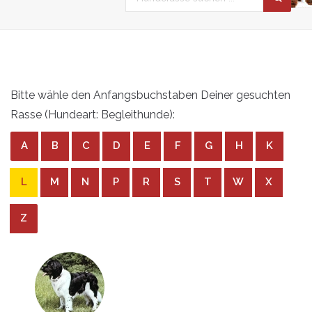
Bitte wähle den Anfangsbuchstaben Deiner gesuchten
Rasse (Hundeart: Begleithunde):
A
B
C
D
E
F
G
H
K
L
M
N
P
R
S
T
W
X
Z