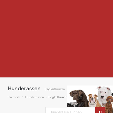
Hunderassen
Begleithunde
Startseite
Hunderassen
Begleithunde