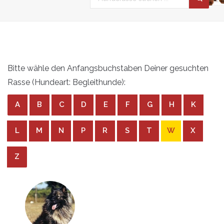
Bitte wähle den Anfangsbuchstaben Deiner gesuchten
Rasse (Hundeart: Begleithunde):
A
B
C
D
E
F
G
H
K
L
M
N
P
R
S
T
W
X
Z