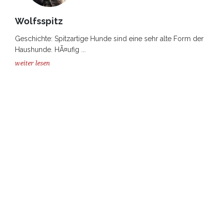
Wolfsspitz
Geschichte: Spitzartige Hunde sind eine sehr alte Form der
Haushunde. HÃ¤ufig ...
weiter lesen