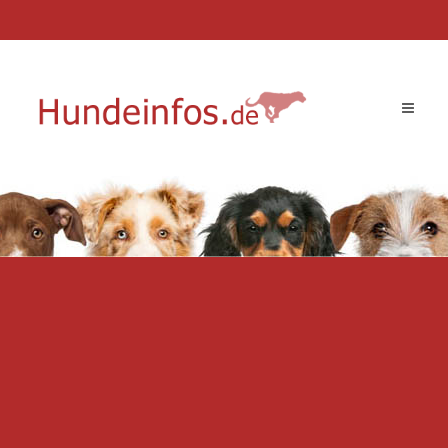
Toggle
navigat