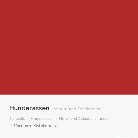
Hunderassen
Maremmen-Schäferhund
Startseite
Hunderassen
Hüte- und Gebrauchshunde
Maremmen-Schäferhund