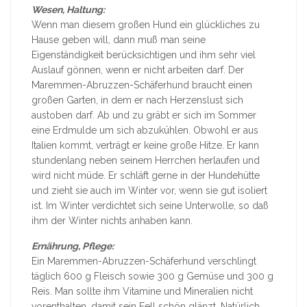
Wesen, Haltung:
Wenn man diesem großen Hund ein glückliches zu
Hause geben will, dann muß man seine
Eigenständigkeit berücksichtigen und ihm sehr viel
Auslauf gönnen, wenn er nicht arbeiten darf. Der
Maremmen-Abruzzen-Schäferhund braucht einen
großen Garten, in dem er nach Herzenslust sich
austoben darf. Ab und zu gräbt er sich im Sommer
eine Erdmulde um sich abzukühlen. Obwohl er aus
Italien kommt, verträgt er keine große Hitze. Er kann
stundenlang neben seinem Herrchen herlaufen und
wird nicht müde. Er schläft gerne in der Hundehütte
und zieht sie auch im Winter vor, wenn sie gut isoliert
ist. Im Winter verdichtet sich seine Unterwolle, so daß
ihm der Winter nichts anhaben kann.
Ernährung, Pflege:
Ein Maremmen-Abruzzen-Schäferhund verschlingt
täglich 600 g Fleisch sowie 300 g Gemüse und 300 g
Reis. Man sollte ihm Vitamine und Mineralien nicht
vorenthalten, damit sein Fell schön glänzt. Natürlich