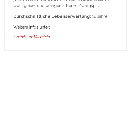
wolfsgrauer und orangenfarbener Zwergspitz.
Durchschnittliche Lebenserwartung:
14 Jahre.
Weitere Infos unter:
zurück zur Übersicht