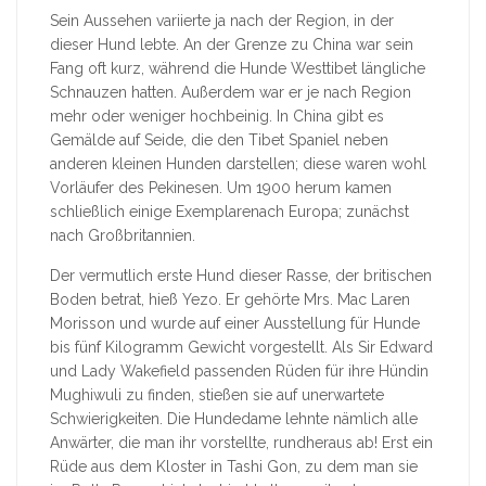
Sein Aussehen variierte ja nach der Region, in der
dieser Hund lebte. An der Grenze zu China war sein
Fang oft kurz, während die Hunde Westtibet längliche
Schnauzen hatten. Außerdem war er je nach Region
mehr oder weniger hochbeinig. In China gibt es
Gemälde auf Seide, die den Tibet Spaniel neben
anderen kleinen Hunden darstellen; diese waren wohl
Vorläufer des Pekinesen. Um 1900 herum kamen
schließlich einige Exemplarenach Europa; zunächst
nach Großbritannien.
Der vermutlich erste Hund dieser Rasse, der britischen
Boden betrat, hieß Yezo. Er gehörte Mrs. Mac Laren
Morisson und wurde auf einer Ausstellung für Hunde
bis fünf Kilogramm Gewicht vorgestellt. Als Sir Edward
und Lady Wakefield passenden Rüden für ihre Hündin
Mughiwuli zu finden, stießen sie auf unerwartete
Schwierigkeiten. Die Hundedame lehnte nämlich alle
Anwärter, die man ihr vorstellte, rundheraus ab! Erst ein
Rüde aus dem Kloster in Tashi Gon, zu dem man sie