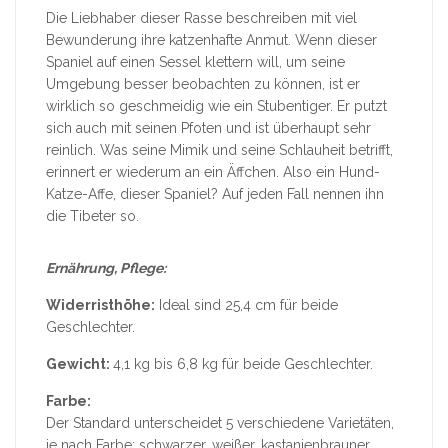
Die Liebhaber dieser Rasse beschreiben mit viel
Bewunderung ihre katzenhafte Anmut. Wenn dieser
Spaniel auf einen Sessel klettern will, um seine
Umgebung besser beobachten zu können, ist er
wirklich so geschmeidig wie ein Stubentiger. Er putzt
sich auch mit seinen Pfoten und ist überhaupt sehr
reinlich. Was seine Mimik und seine Schlauheit betrifft,
erinnert er wiederum an ein Äffchen. Also ein Hund-
Katze-Affe, dieser Spaniel? Auf jeden Fall nennen ihn
die Tibeter so.
Ernährung, Pflege:
Widerristhöhe:
Ideal sind 25,4 cm für beide
Geschlechter.
Gewicht:
4,1 kg bis 6,8 kg für beide Geschlechter.
Farbe:
Der Standard unterscheidet 5 verschiedene Varietäten,
je nach Farbe; schwarzer, weißer, kastanienbrauner,