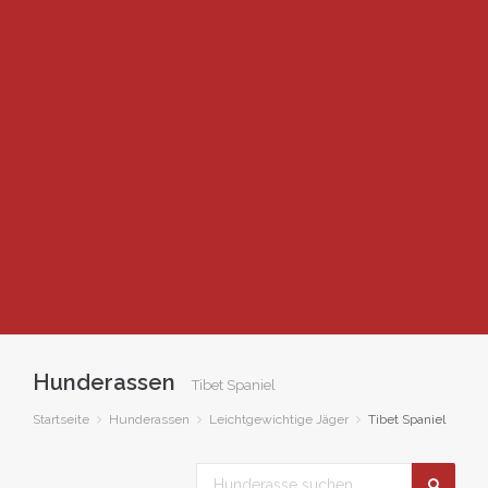
Hunderassen
Tibet Spaniel
Startseite
Hunderassen
Leichtgewichtige Jäger
Tibet Spaniel