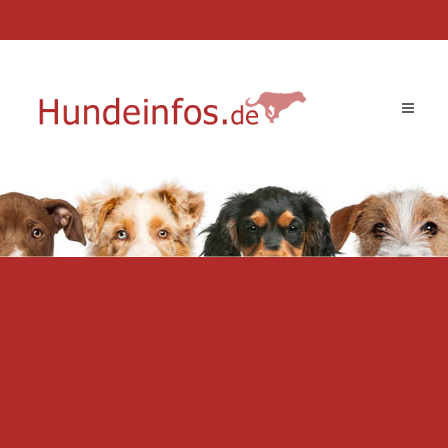
Toggle
navigat