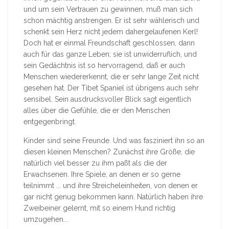
und um sein Vertrauen zu gewinnen, muß man sich
schon mächtig anstrengen. Er ist sehr wählerisch und
schenkt sein Herz nicht jedem dahergelaufenen Kerl!
Doch hat er einmal Freundschaft geschlossen, dann
auch für das ganze Leben; sie ist unwiderruflich, und
sein Gedächtnis ist so hervorragend, daß er auch
Menschen wiedererkennt, die er sehr lange Zeit nicht
gesehen hat. Der Tibet Spaniel ist übrigens auch sehr
sensibel. Sein ausdrucksvoller Blick sagt eigentlich
alles über die Gefühle, die er den Menschen
entgegenbringt.
Kinder sind seine Freunde. Und was fasziniert ihn so an
diesen kleinen Menschen? Zunächst ihre Größe, die
natürlich viel besser zu ihm paßt als die der
Erwachsenen. Ihre Spiele, an denen er so gerne
teilnimmt ... und ihre Streicheleinheiten, von denen er
gar nicht genug bekommen kann. Natürlich haben ihre
Zweibeiner gelernt, mit so einem Hund richtig
umzugehen...