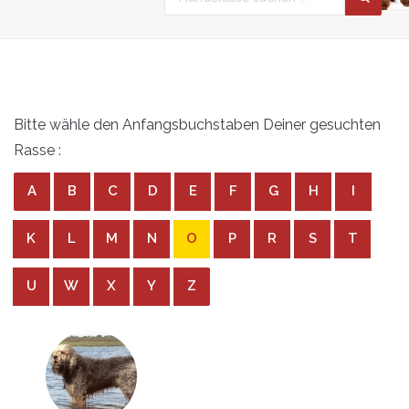
Bitte wähle den Anfangsbuchstaben Deiner gesuchten
Rasse :
A
B
C
D
E
F
G
H
I
K
L
M
N
O
P
R
S
T
U
W
X
Y
Z