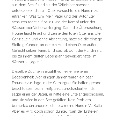
aus dem Schilf, und als der Wildhüter nachsah,
entdeckte er, daß ein Otter versuchte, die Hündin zu
ertränken. Was tun? Mein Vater und der Wildhüter
schauten recht hilflos zu, wie der Kampf unter der
Wasseroberfläche weiterging. Dann die Überraschung:
Hourie tauchte auf und zerrte den toten Otter ans Ufer.
Ganz allein und ohne Abrichtung, hatte sie die einzige
Stelle gefunden, an der ein Hund einen Otter außer
Gefecht setzen kann. Und das, obwohl die Hündin sich
bis zu ihrem dritten Lebensjahr geweigert hatte, im
Wasser zu jagen!“
Dieselbe Züchterin erzählt von einer weiteren
Begebenheit: „Vor einigen Jahren waren ein paar
Freunde zur Jagd in der Camargue. Sie hatten gerade
beschlossen, zum Treffpunkt zurückzukerhen, da
sagte einer der Jäger, er hätte eine Ente angeschossen,
und sie wäre in den See gefallen. Kein Problem,
bemerkte ein anderer. Ich hole meine Hündin Va Bella!
Aber es wird doch schon dunkel!, warf der Erste ein,