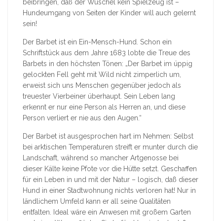
beibringen, daß der Wuschel kein Spielzeug ist –
Hundeumgang von Seiten der Kinder will auch gelernt
sein!
Der Barbet ist ein Ein-Mensch-Hund. Schon ein
Schriftstück aus dem Jahre 1683 lobte die Treue des
Barbets in den höchsten Tönen: „Der Barbet im üppig
gelockten Fell geht mit Wild nicht zimperlich um,
erweist sich uns Menschen gegenüber jedoch als
treuester Vierbeiner überhaupt. Sein Leben lang
erkennt er nur eine Person als Herren an, und diese
Person verliert er nie aus den Augen.“
Der Barbet ist ausgesprochen hart im Nehmen: Selbst
bei arktischen Temperaturen streift er munter durch die
Landschaft, während so mancher Artgenosse bei
dieser Kälte keine Pfote vor die Hütte setzt. Geschaffen
für ein Leben in und mit der Natur – logisch, daß dieser
Hund in einer Stadtwohnung nichts verloren hat! Nur in
ländlichem Umfeld kann er all seine Qualitäten
entfalten. Ideal wäre ein Anwesen mit großem Garten