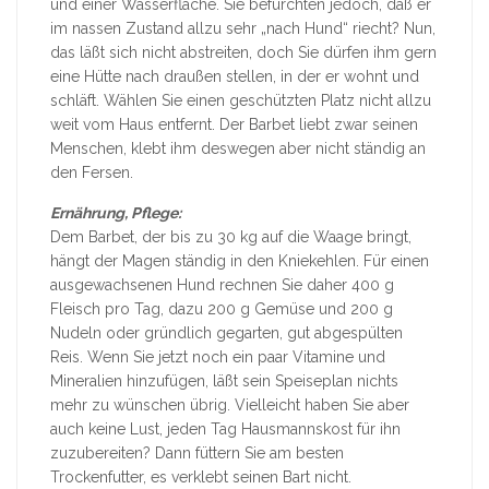
und einer Wasserfläche. Sie befürchten jedoch, daß er
im nassen Zustand allzu sehr „nach Hund“ riecht? Nun,
das läßt sich nicht abstreiten, doch Sie dürfen ihm gern
eine Hütte nach draußen stellen, in der er wohnt und
schläft. Wählen Sie einen geschützten Platz nicht allzu
weit vom Haus entfernt. Der Barbet liebt zwar seinen
Menschen, klebt ihm deswegen aber nicht ständig an
den Fersen.
Ernährung, Pflege:
Dem Barbet, der bis zu 30 kg auf die Waage bringt,
hängt der Magen ständig in den Kniekehlen. Für einen
ausgewachsenen Hund rechnen Sie daher 400 g
Fleisch pro Tag, dazu 200 g Gemüse und 200 g
Nudeln oder gründlich gegarten, gut abgespülten
Reis. Wenn Sie jetzt noch ein paar Vitamine und
Mineralien hinzufügen, läßt sein Speiseplan nichts
mehr zu wünschen übrig. Vielleicht haben Sie aber
auch keine Lust, jeden Tag Hausmannskost für ihn
zuzubereiten? Dann füttern Sie am besten
Trockenfutter, es verklebt seinen Bart nicht.