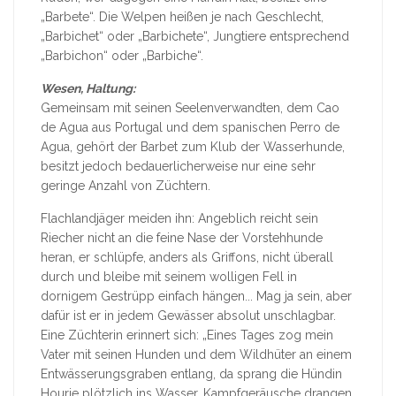
„Barbete“. Die Welpen heißen je nach Geschlecht,
„Barbichet“ oder „Barbichete“, Jungtiere entsprechend
„Barbichon“ oder „Barbiche“.
Wesen, Haltung:
Gemeinsam mit seinen Seelenverwandten, dem Cao
de Agua aus Portugal und dem spanischen Perro de
Agua, gehört der Barbet zum Klub der Wasserhunde,
besitzt jedoch bedauerlicherweise nur eine sehr
geringe Anzahl von Züchtern.
Flachlandjäger meiden ihn: Angeblich reicht sein
Riecher nicht an die feine Nase der Vorstehhunde
heran, er schlüpfe, anders als Griffons, nicht überall
durch und bleibe mit seinem wolligen Fell in
dornigem Gestrüpp einfach hängen... Mag ja sein, aber
dafür ist er in jedem Gewässer absolut unschlagbar.
Eine Züchterin erinnert sich: „Eines Tages zog mein
Vater mit seinen Hunden und dem Wildhüter an einem
Entwässerungsgraben entlang, da sprang die Hündin
Hourie plötzlich ins Wasser. Kampfgeräusche drangen