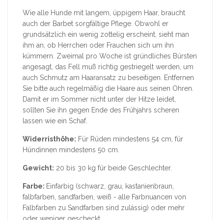
Wie alle Hunde mit langem, üppigem Haar, braucht
auch der Barbet sorgfältige Pflege. Obwohl er
grundsätzlich ein wenig zottelig erscheint, sieht man
ihm an, ob Herrchen oder Frauchen sich um ihn
kümmern. Zweimal pro Woche ist gründliches Bürsten
angesagt, das Fell muß richtig gestriegelt werden, um
auch Schmutz am Haaransatz zu beseitigen. Entfernen
Sie bitte auch regelmäßig die Haare aus seinen Ohren.
Damit er im Sommer nicht unter der Hitze leidet,
sollten Sie ihn gegen Ende des Frühjahrs scheren
lassen wie ein Schaf.
Widerristhöhe:
Für Rüden mindestens 54 cm, für
Hündinnen mindestens 50 cm.
Gewicht:
20 bis 30 kg für beide Geschlechter.
Farbe:
Einfarbig (schwarz, grau, kastanienbraun,
falbfarben, sandfarben, weiß - alle Farbnuancen von
Falbfarben zu Sandfarben sind zulässig) oder mehr
oder weniger gescheckt.