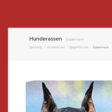
Hunderassen
Dobermann
Startseite
Hunderassen
Begleithunde
Dobermann