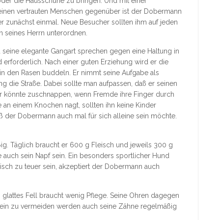
oder die Hausschuhe zu bringen. Und mit einer
t. Seinen vertrauten Menschen gegenüber ist der Dobermann
r zunächst einmal. Neue Besucher sollten ihm auf jeden
en seines Herrn unterordnen.
nd seine elegante Gangart sprechen gegen eine Haltung in
 erforderlich. Nach einer guten Erziehung wird er die
n den Rasen buddeln. Er nimmt seine Aufgabe als
 die Straße. Dabei sollte man aufpassen, daß er seinen
er könnte zuschnappen, wenn Fremde ihre Finger durch
n einem Knochen nagt, sollten ihn keine Kinder
aß der Dobermann auch mal für sich alleine sein möchte.
ig. Täglich braucht er 600 g Fleisch und jeweils 300 g
auch sein Napf sein. Ein besonders sportlicher Hund
eisch zu teuer sein, akzeptiert der Dobermann auch
, glattes Fell braucht wenig Pflege. Seine Ohren dagegen
tein zu vermeiden werden auch seine Zähne regelmäßig