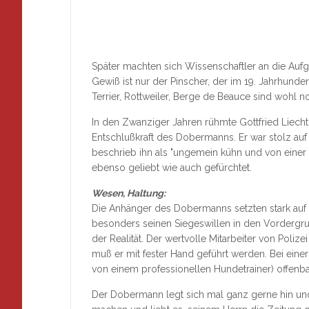
Später machten sich Wissenschaftler an die Au
Gewiß ist nur der Pinscher, der im 19. Jahrhunde
Terrier, Rottweiler, Berge de Beauce sind wohl
In den Zwanziger Jahren rühmte Gottfried Liecht
Entschlußkraft des Dobermanns. Er war stolz au
beschrieb ihn als "ungemein kühn und von einer
ebenso geliebt wie auch gefürchtet.
Wesen, Haltung:
Die Anhänger des Dobermanns setzten stark auf 
besonders seinen Siegeswillen in den Vordergrun
der Realität. Der wertvolle Mitarbeiter von Poliz
muß er mit fester Hand geführt werden. Bei eine
von einem professionellen Hundetrainer) offenbar
Der Dobermann legt sich mal ganz gerne hin und 