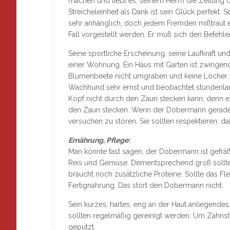
machen und liebt es, seinem Herrn die Zeitung 
Streicheleinheit als Dank ist sein Glück perfek
sehr anhänglich, doch jedem Fremden mißtraut e
Fall vorgestellt werden. Er muß sich den Befehl
Seine sportliche Erscheinung, seine Laufkraft u
einer Wohnung. Ein Haus mit Garten ist zwingend
Blumenbeete nicht umgraben und keine Löcher i
Wachhund sehr ernst und beobachtet stundenlang
Kopf nicht durch den Zaun stecken kann, denn 
den Zaun stecken. Wenn der Dobermann gerade a
versuchen zu stören. Sie sollten respektieren, d
Ernährung, Pflege:
Man könnte fast sagen, der Dobermann ist gefräß
Reis und Gemüse. Dementsprechend groß sollte 
braucht noch zusätzliche Proteine. Sollte das Fl
Fertignahrung. Das stört den Dobermann nicht.
Sein kurzes, hartes, eng an der Haut anliegendes
sollten regelmäßig gereinigt werden. Um Zahns
geputzt.