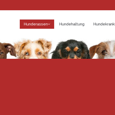
Hunderassen
Hundehaltung
Hundekrank