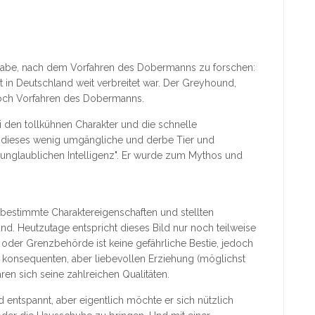
fgabe, nach dem Vorfahren des Dobermanns zu forschen:
rt in Deutschland weit verbreitet war. Der Greyhound,
 noch Vorfahren des Dobermanns.
i den tollkühnen Charakter und die schnelle
f dieses wenig umgängliche und derbe Tier und
 unglaublichen Intelligenz". Er wurde zum Mythos und
bestimmte Charaktereigenschaften und stellten
d. Heutzutage entspricht dieses Bild nur noch teilweise
ei oder Grenzbehörde ist keine gefährliche Bestie, jedoch
r konsequenten, aber liebevollen Erziehung (möglichst
en sich seine zahlreichen Qualitäten.
entspannt, aber eigentlich möchte er sich nützlich