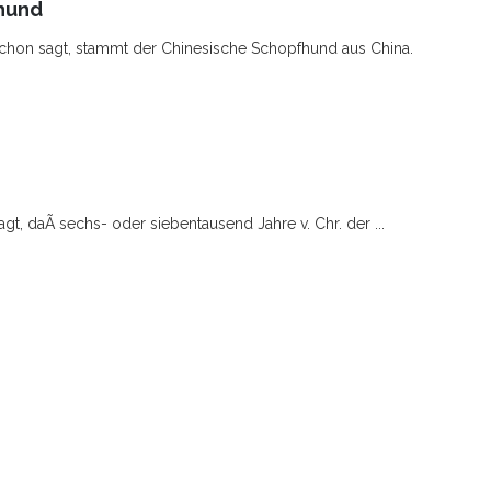
hund
chon sagt, stammt der Chinesische Schopfhund aus China.
gt, daÃ sechs- oder siebentausend Jahre v. Chr. der ...