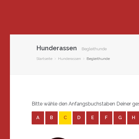
Hunderassen
Begleithunde
Startseite
Hunderassen
Begleithunde
Bitte wähle den Anfangsbuchstaben Deiner ges
A
B
C
D
E
F
G
H