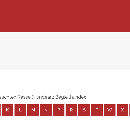
uchten Rasse (Hundeart: Begleithunde):
K
L
M
N
P
R
S
T
W
X