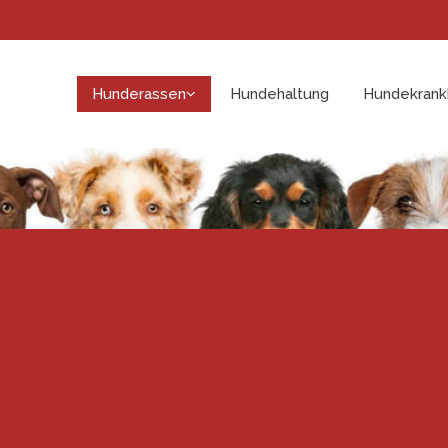
Hunderassen
Hundehaltung
Hundekrank