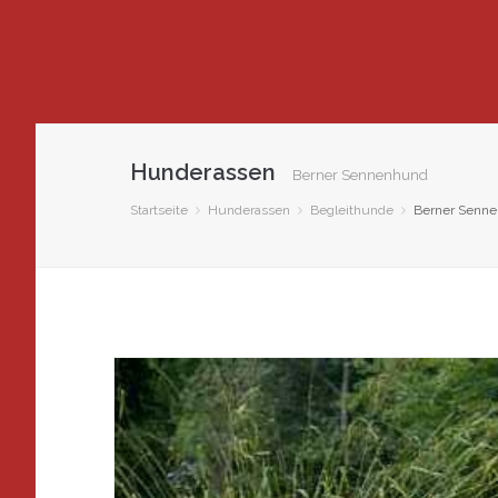
Hunderassen
Berner Sennenhund
Startseite
Hunderassen
Begleithunde
Berner Senn