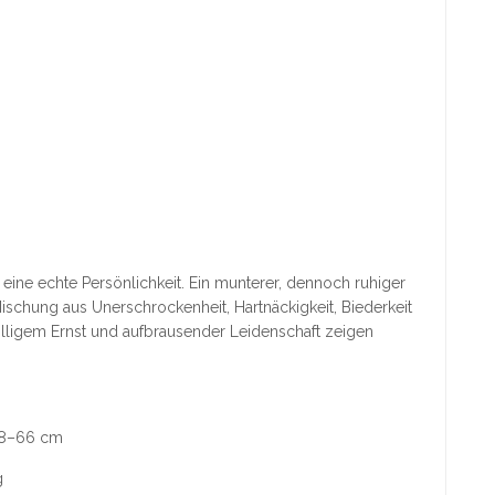
r eine echte Persönlichkeit. Ein munterer, dennoch ruhiger
Mischung aus Unerschrockenheit, Hartnäckigkeit, Biederkeit
olligem Ernst und aufbrausender Leidenschaft zeigen
58–66 cm
g