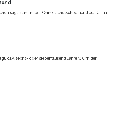
hund
chon sagt, stammt der Chinesische Schopfhund aus China.
gt, daÃ sechs- oder siebentausend Jahre v. Chr. der ...