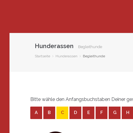
Hunderassen
Begleithunde
Startseite
Hunderassen
Begleithunde
Bitte wähle den Anfangsbuchstaben Deiner ges
A
B
C
D
E
F
G
H