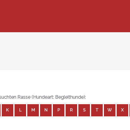
uchten Rasse (Hundeart: Begleithunde):
K
L
M
N
P
R
S
T
W
X