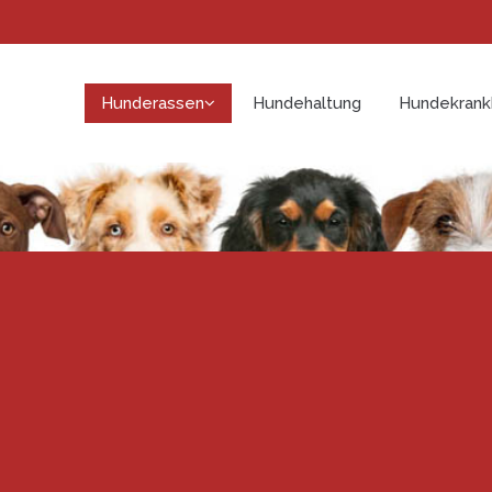
Hunderassen
Hundehaltung
Hundekrank