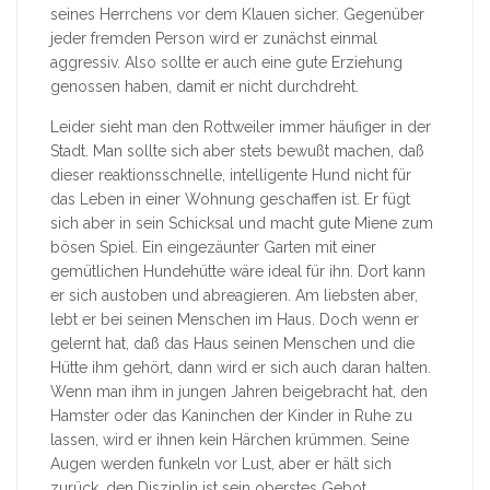
seines Herrchens vor dem Klauen sicher. Gegenüber
jeder fremden Person wird er zunächst einmal
aggressiv. Also sollte er auch eine gute Erziehung
genossen haben, damit er nicht durchdreht.
Leider sieht man den Rottweiler immer häufiger in der
Stadt. Man sollte sich aber stets bewußt machen, daß
dieser reaktionsschnelle, intelligente Hund nicht für
das Leben in einer Wohnung geschaffen ist. Er fügt
sich aber in sein Schicksal und macht gute Miene zum
bösen Spiel. Ein eingezäunter Garten mit einer
gemütlichen Hundehütte wäre ideal für ihn. Dort kann
er sich austoben und abreagieren. Am liebsten aber,
lebt er bei seinen Menschen im Haus. Doch wenn er
gelernt hat, daß das Haus seinen Menschen und die
Hütte ihm gehört, dann wird er sich auch daran halten.
Wenn man ihm in jungen Jahren beigebracht hat, den
Hamster oder das Kaninchen der Kinder in Ruhe zu
lassen, wird er ihnen kein Härchen krümmen. Seine
Augen werden funkeln vor Lust, aber er hält sich
zurück, den Disziplin ist sein oberstes Gebot.