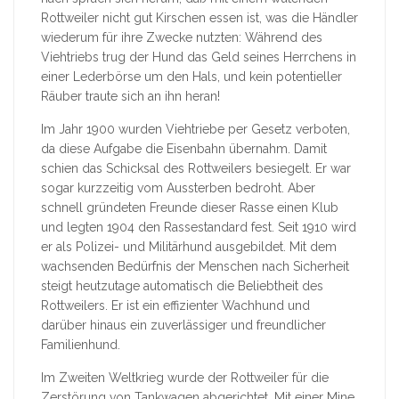
Rottweiler nicht gut Kirschen essen ist, was die Händler
wiederum für ihre Zwecke nutzten: Während des
Viehtriebs trug der Hund das Geld seines Herrchens in
einer Lederbörse um den Hals, und kein potentieller
Räuber traute sich an ihn heran!
Im Jahr 1900 wurden Viehtriebe per Gesetz verboten,
da diese Aufgabe die Eisenbahn übernahm. Damit
schien das Schicksal des Rottweilers besiegelt. Er war
sogar kurzzeitig vom Aussterben bedroht. Aber
schnell gründeten Freunde dieser Rasse einen Klub
und legten 1904 den Rassestandard fest. Seit 1910 wird
er als Polizei- und Militärhund ausgebildet. Mit dem
wachsenden Bedürfnis der Menschen nach Sicherheit
steigt heutzutage automatisch die Beliebtheit des
Rottweilers. Er ist ein effizienter Wachhund und
darüber hinaus ein zuverlässiger und freundlicher
Familienhund.
Im Zweiten Weltkrieg wurde der Rottweiler für die
Zerstörung von Tankwagen abgerichtet. Mit einer Mine