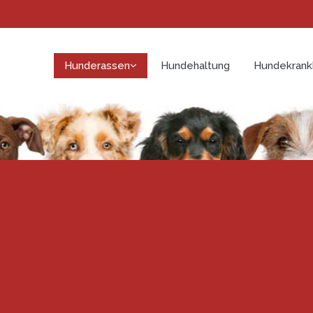
Hunderassen
Hundehaltung
Hundekrank