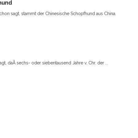
hund
chon sagt, stammt der Chinesische Schopfhund aus China.
gt, daÃ sechs- oder siebentausend Jahre v. Chr. der ...