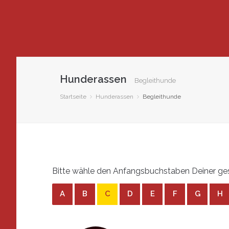
Hunderassen
Begleithunde
Startseite
Hunderassen
Begleithunde
Bitte wähle den Anfangsbuchstaben Deiner ges
A
B
C
D
E
F
G
H