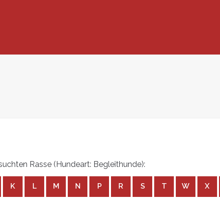
uchten Rasse (Hundeart: Begleithunde):
K
L
M
N
P
R
S
T
W
X