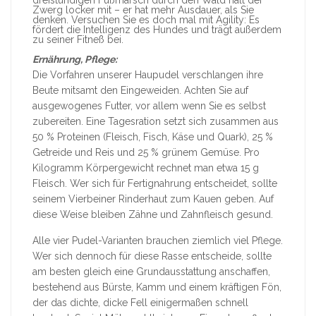
dreistündigen Fußmarsch durch den Wald hält der
Zwerg locker mit – er hat mehr Ausdauer, als Sie
denken. Versuchen Sie es doch mal mit Agility: Es
fördert die Intelligenz des Hundes und trägt außerdem
zu seiner Fitneß bei.
Ernährung, Pflege:
Die Vorfahren unserer Haupudel verschlangen ihre
Beute mitsamt den Eingeweiden. Achten Sie auf
ausgewogenes Futter, vor allem wenn Sie es selbst
zubereiten. Eine Tagesration setzt sich zusammen aus
50 % Proteinen (Fleisch, Fisch, Käse und Quark), 25 %
Getreide und Reis und 25 % grünem Gemüse. Pro
Kilogramm Körpergewicht rechnet man etwa 15 g
Fleisch. Wer sich für Fertignahrung entscheidet, sollte
seinem Vierbeiner Rinderhaut zum Kauen geben. Auf
diese Weise bleiben Zähne und Zahnfleisch gesund.
Alle vier Pudel-Varianten brauchen ziemlich viel Pflege.
Wer sich dennoch für diese Rasse entscheide, sollte
am besten gleich eine Grundausstattung anschaffen,
bestehend aus Bürste, Kamm und einem kräftigen Fön,
der das dichte, dicke Fell einigermaßen schnell