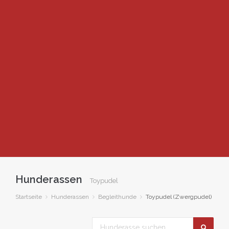
Hunderassen
Toypudel
Startseite
Hunderassen
Begleithunde
Toypudel (Zwergpudel)