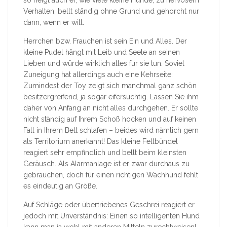
so neigt auch er, wie viele kleine Hunde, zu nervösem
Verhalten, bellt ständig ohne Grund und gehorcht nur
dann, wenn er will.
Herrchen bzw. Frauchen ist sein Ein und Alles. Der
kleine Pudel hängt mit Leib und Seele an seinen
Lieben und würde wirklich alles für sie tun. Soviel
Zuneigung hat allerdings auch eine Kehrseite:
Zumindest der Toy zeigt sich manchmal ganz schön
besitzergreifend, ja sogar eifersüchtig. Lassen Sie ihm
daher von Anfang an nicht alles durchgehen. Er sollte
nicht ständig auf Ihrem Schoß hocken und auf keinen
Fall in Ihrem Bett schlafen – beides wird nämlich gern
als Territorium anerkannt! Das kleine Fellbündel
reagiert sehr empfindlich und bellt beim kleinsten
Geräusch. Als Alarmanlage ist er zwar durchaus zu
gebrauchen, doch für einen richtigen Wachhund fehlt
es eindeutig an Größe.
Auf Schläge oder übertriebenes Geschrei reagiert er
jedoch mit Unverständnis: Einen so intelligenten Hund