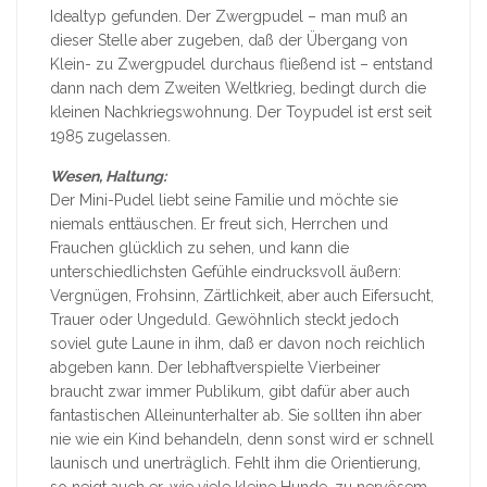
Idealtyp gefunden. Der Zwergpudel – man muß an
dieser Stelle aber zugeben, daß der Übergang von
Klein- zu Zwergpudel durchaus fließend ist – entstand
dann nach dem Zweiten Weltkrieg, bedingt durch die
kleinen Nachkriegswohnung. Der Toypudel ist erst seit
1985 zugelassen.
Wesen, Haltung:
Der Mini-Pudel liebt seine Familie und möchte sie
niemals enttäuschen. Er freut sich, Herrchen und
Frauchen glücklich zu sehen, und kann die
unterschiedlichsten Gefühle eindrucksvoll äußern:
Vergnügen, Frohsinn, Zärtlichkeit, aber auch Eifersucht,
Trauer oder Ungeduld. Gewöhnlich steckt jedoch
soviel gute Laune in ihm, daß er davon noch reichlich
abgeben kann. Der lebhaftverspielte Vierbeiner
braucht zwar immer Publikum, gibt dafür aber auch
fantastischen Alleinunterhalter ab. Sie sollten ihn aber
nie wie ein Kind behandeln, denn sonst wird er schnell
launisch und unerträglich. Fehlt ihm die Orientierung,