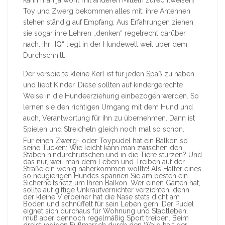
kann man ja wohl mit anderen Mitteln zurechtweisen!
Toy und Zwerg bekommen alles mit, ihre Antennen
stehen ständig auf Empfang. Aus Erfahrungen ziehen
sie sogar ihre Lehren „denken“ regelrecht darüber
nach. Ihr „IQ“ liegt in der Hundewelt weit über dem
Durchschnitt.
Der verspielte kleine Kerl ist für jeden Spaß zu haben
und liebt Kinder. Diese sollten auf kindergerechte
Weise in die Hundeerziehung einbezogen werden. So
lernen sie den richtigen Umgang mit dem Hund und
auch, Verantwortung für ihn zu übernehmen. Dann ist
Spielen und Streicheln gleich noch mal so schön.
Für einen Zwerg- oder Toypudel hat ein Balkon so
seine Tücken: Wie leicht kann man zwischen den
Stäben hindurchrutschen und in die Tiere stürzen? Und
das nur, weil man dem Leben und Treiben auf der
Straße ein wenig näherkommen wollte! Als Halter eines
so neugierigen Hundes spannen Sie am besten ein
Sicherheitsnetz um Ihren Balkon. Wer einen Garten hat,
sollte auf giftige Unkrautvernichter verzichten, denn
der kleine Vierbeiner hat die Nase stets dicht am
Boden und schnüffelt für sein Leben gern. Der Pudel
eignet sich durchaus für Wohnung und Stadtleben,
muß aber dennoch regelmäßig Sport treiben. Beim