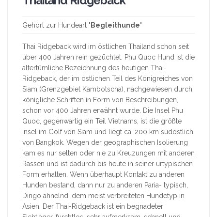
Thailand Ridgeback
Gehört zur Hundeart "
Begleithunde
"
Thai Ridgeback wird im östlichen Thailand schon seit
über 400 Jahren rein gezüchtet. Phu Quoc Hund ist die
altertümliche Bezeichnung des heutigen Thai-
Ridgeback, der im östlichen Teil des Königreiches von
Siam (Grenzgebiet Kambotscha), nachgewiesen durch
königliche Schriften in Form von Beschreibungen,
schon vor 400 Jahren erwähnt wurde. Die Insel Phu
Quoc, gegenwärtig ein Teil Vietnams, ist die größte
Insel im Golf von Siam und liegt ca. 200 km südöstlich
von Bangkok. Wegen der geographischen Isolierung
kam es nur selten oder nie zu Kreuzungen mit anderen
Rassen und ist dadurch bis heute in seiner urtypischen
Form erhalten. Wenn überhaupt Kontakt zu anderen
Hunden bestand, dann nur zu anderen Paria- typisch,
Dingo ähnelnd, dem meist verbreiteten Hundetyp in
Asien. Der Thai-Ridgeback ist ein begnadeter
Sichtjäger, furchtlos, sehr aufmerksam, schnell und