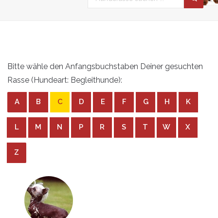
Bitte wähle den Anfangsbuchstaben Deiner gesuchten
Rasse (Hundeart: Begleithunde):
A
B
C
D
E
F
G
H
K
L
M
N
P
R
S
T
W
X
Z