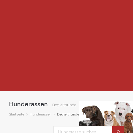
Hunderassen
Begleithunde
Startseite
Hunderassen
Begleithunde