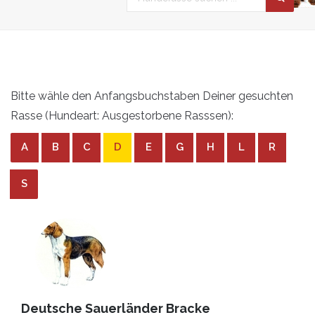
Bitte wähle den Anfangsbuchstaben Deiner gesuchten
Rasse (Hundeart: Ausgestorbene Rasssen):
A
B
C
D
E
G
H
L
R
S
Deutsche Sauerländer Bracke