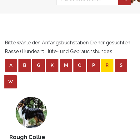
Bitte wähle den Anfangsbuchstaben Deiner gesuchten
Rasse (Hundeart: Hüte- und Gebrauchshunde):
A
B
G
K
M
O
P
R
S
W
Rough Collie