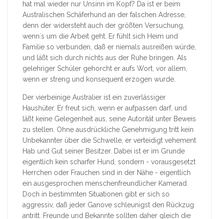
hat mal wieder nur Unsinn im Kopf? Da ist er beim
Australischen Schäferhund an der falschen Adresse,
denn der widersteht auch der größten Versuchung,
wenn´s um die Arbeit geht. Er fühlt sich Heim und
Familie so verbunden, daß er niemals ausreißen würde,
und läßt sich durch nichts aus der Ruhe bringen. Als
gelehriger Schüler gehorcht er aufs Wort, vor allem,
wenn er streng und konsequent erzogen wurde.
Der vierbeinige Australier ist ein zuverlässiger
Haushüter. Er freut sich, wenn er aufpassen darf, und
läßt keine Gelegenheit aus, seine Autorität unter Beweis
zu stellen. Ohne ausdrückliche Genehmigung tritt kein
Unbekannter über die Schwelle, er verteidigt vehement
Hab und Gut seiner Besitzer. Dabei ist er im Grunde
eigentlich kein scharfer Hund, sondern - vorausgesetzt
Herrchen oder Frauchen sind in der Nähe - eigentlich
ein ausgesprochen menschenfreundlicher Kamerad.
Doch in bestimmten Situationen gibt er sich so
aggressiv, daß jeder Ganove schleunigst den Rückzug
antritt. Freunde und Bekannte sollten daher gleich die