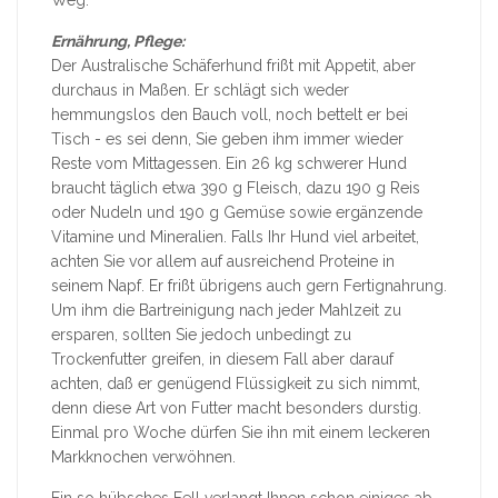
Ernährung, Pflege:
Der Australische Schäferhund frißt mit Appetit, aber
durchaus in Maßen. Er schlägt sich weder
hemmungslos den Bauch voll, noch bettelt er bei
Tisch - es sei denn, Sie geben ihm immer wieder
Reste vom Mittagessen. Ein 26 kg schwerer Hund
braucht täglich etwa 390 g Fleisch, dazu 190 g Reis
oder Nudeln und 190 g Gemüse sowie ergänzende
Vitamine und Mineralien. Falls Ihr Hund viel arbeitet,
achten Sie vor allem auf ausreichend Proteine in
seinem Napf. Er frißt übrigens auch gern Fertignahrung.
Um ihm die Bartreinigung nach jeder Mahlzeit zu
ersparen, sollten Sie jedoch unbedingt zu
Trockenfutter greifen, in diesem Fall aber darauf
achten, daß er genügend Flüssigkeit zu sich nimmt,
denn diese Art von Futter macht besonders durstig.
Einmal pro Woche dürfen Sie ihn mit einem leckeren
Markknochen verwöhnen.
Ein so hübsches Fell verlangt Ihnen schon einiges ab,