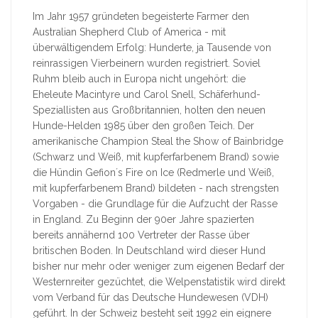
Im Jahr 1957 gründeten begeisterte Farmer den
Australian Shepherd Club of America - mit
überwältigendem Erfolg: Hunderte, ja Tausende von
reinrassigen Vierbeinern wurden registriert. Soviel
Ruhm bleib auch in Europa nicht ungehört: die
Eheleute Macintyre und Carol Snell, Schäferhund-
Speziallisten aus Großbritannien, holten den neuen
Hunde-Helden 1985 über den großen Teich. Der
amerikanische Champion Steal the Show of Bainbridge
(Schwarz und Weiß, mit kupferfarbenem Brand) sowie
die Hündin Gefion´s Fire on Ice (Redmerle und Weiß,
mit kupferfarbenem Brand) bildeten - nach strengsten
Vorgaben - die Grundlage für die Aufzucht der Rasse
in England. Zu Beginn der 90er Jahre spazierten
bereits annähernd 100 Vertreter der Rasse über
britischen Boden. In Deutschland wird dieser Hund
bisher nur mehr oder weniger zum eigenen Bedarf der
Westernreiter gezüchtet, die Welpenstatistik wird direkt
vom Verband für das Deutsche Hundewesen (VDH)
geführt. In der Schweiz besteht seit 1992 ein eignere