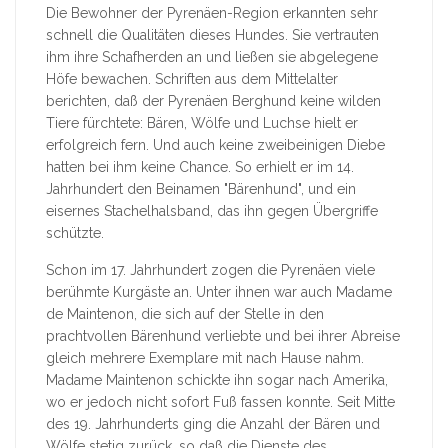
Die Bewohner der Pyrenäen-Region erkannten sehr
schnell die Qualitäten dieses Hundes. Sie vertrauten
ihm ihre Schafherden an und ließen sie abgelegene
Höfe bewachen. Schriften aus dem Mittelalter
berichten, daß der Pyrenäen Berghund keine wilden
Tiere fürchtete: Bären, Wölfe und Luchse hielt er
erfolgreich fern. Und auch keine zweibeinigen Diebe
hatten bei ihm keine Chance. So erhielt er im 14.
Jahrhundert den Beinamen "Bärenhund", und ein
eisernes Stachelhalsband, das ihn gegen Übergriffe
schützte.
Schon im 17. Jahrhundert zogen die Pyrenäen viele
berühmte Kurgäste an. Unter ihnen war auch Madame
de Maintenon, die sich auf der Stelle in den
prachtvollen Bärenhund verliebte und bei ihrer Abreise
gleich mehrere Exemplare mit nach Hause nahm.
Madame Maintenon schickte ihn sogar nach Amerika,
wo er jedoch nicht sofort Fuß fassen konnte. Seit Mitte
des 19. Jahrhunderts ging die Anzahl der Bären und
Wölfe stetig zurück, so daß die Dienste des