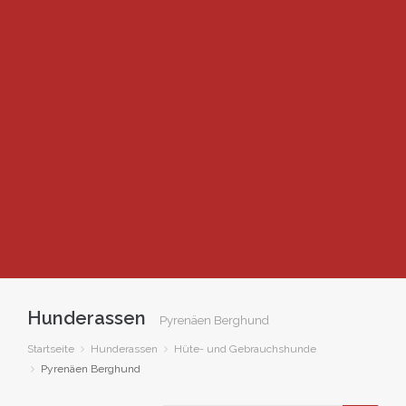
Hunderassen
Pyrenäen Berghund
Startseite
Hunderassen
Hüte- und Gebrauchshunde
Pyrenäen Berghund