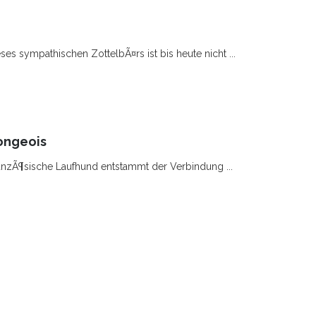
es sympathischen ZottelbÃ¤rs ist bis heute nicht ...
ongeois
ranzÃ¶sische Laufhund entstammt der Verbindung ...