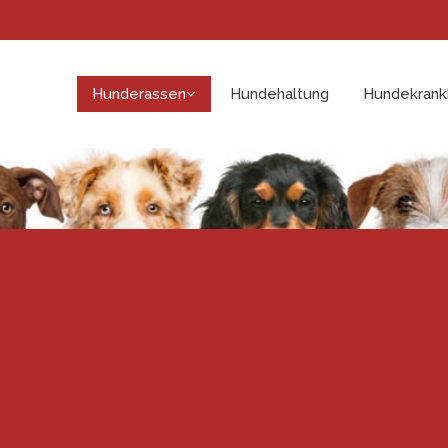
Hunderassen
Hundehaltung
Hundekrank