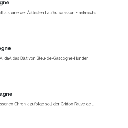
ogne
t als eine der Ã¤ltesten Laufhundrassen Frankreichs ...
cogne
, daÃ das Blut von Bleu-de-Gascogne-Hunden ...
tagne
ssenen Chronik zufolge soll der Griffon Fauve de ...