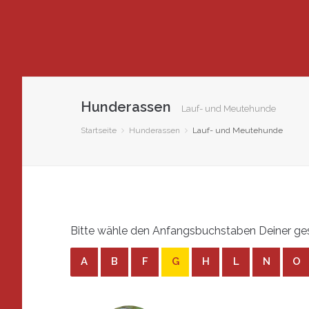
Hunderassen
Lauf- und Meutehunde
Startseite
Hunderassen
Lauf- und Meutehunde
Bitte wähle den Anfangsbuchstaben Deiner ge
A
B
F
G
H
L
N
O