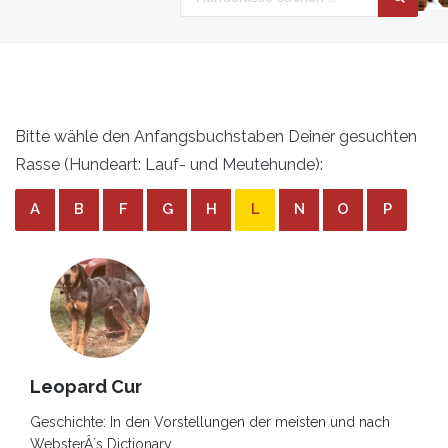
Bitte wähle den Anfangsbuchstaben Deiner gesuchten
Rasse (Hundeart: Lauf- und Meutehunde):
A
B
F
G
H
L
N
O
P
Leopard Cur
Geschichte: In den Vorstellungen der meisten und nach
WebsterÂ´s Dictionary ...