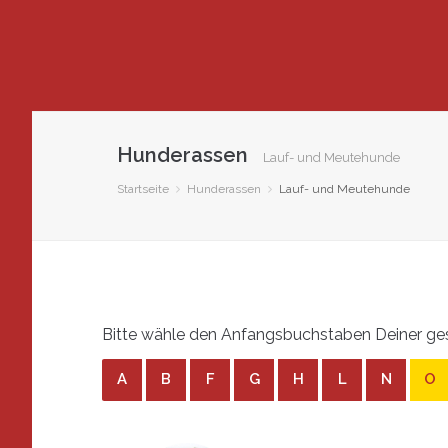
Hunderassen
Lauf- und Meutehunde
Startseite
Hunderassen
Lauf- und Meutehunde
Bitte wähle den Anfangsbuchstaben Deiner ge
A
B
F
G
H
L
N
O