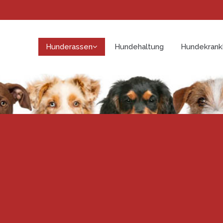
Hunderassen
Hundehaltung
Hundekrank