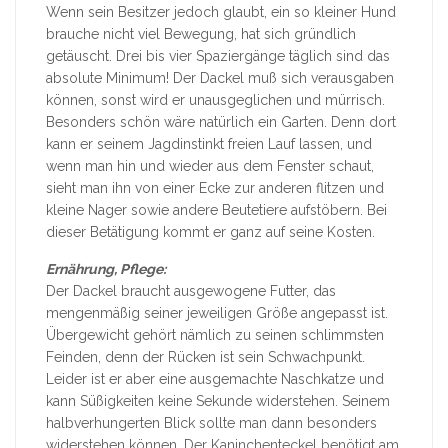
Wenn sein Besitzer jedoch glaubt, ein so kleiner Hund
brauche nicht viel Bewegung, hat sich gründlich
getäuscht. Drei bis vier Spaziergänge täglich sind das
absolute Minimum! Der Dackel muß sich verausgaben
können, sonst wird er unausgeglichen und mürrisch.
Besonders schön wäre natürlich ein Garten. Denn dort
kann er seinem Jagdinstinkt freien Lauf lassen, und
wenn man hin und wieder aus dem Fenster schaut,
sieht man ihn von einer Ecke zur anderen flitzen und
kleine Nager sowie andere Beutetiere aufstöbern. Bei
dieser Betätigung kommt er ganz auf seine Kosten.
Ernährung, Pflege:
Der Dackel braucht ausgewogene Futter, das
mengenmäßig seiner jeweiligen Größe angepasst ist.
Übergewicht gehört nämlich zu seinen schlimmsten
Feinden, denn der Rücken ist sein Schwachpunkt.
Leider ist er aber eine ausgemachte Naschkatze und
kann Süßigkeiten keine Sekunde widerstehen. Seinem
halbverhungerten Blick sollte man dann besonders
widerstehen können. Der Kaninchenteckel benötigt am