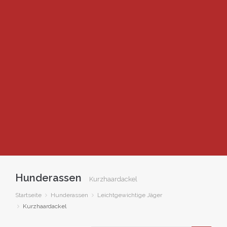
Hunderassen
Kurzhaardackel
Startseite
Hunderassen
Leichtgewichtige Jäger
Kurzhaardackel