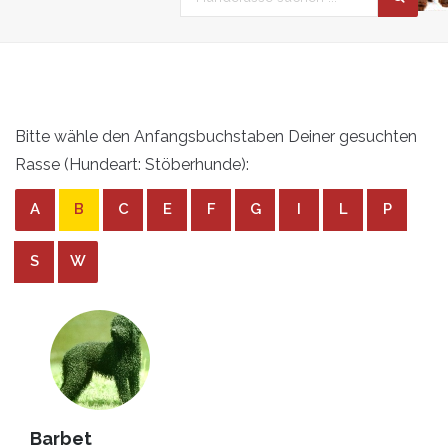
Bitte wähle den Anfangsbuchstaben Deiner gesuchten
Rasse (Hundeart: Stöberhunde):
A
B
C
E
F
G
I
L
P
S
W
Barbet