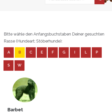
Bitte wähle den Anfangsbuchstaben Deiner gesuchten
Rasse (Hundeart: Stöberhunde):
A
B
C
E
F
G
I
L
P
S
W
Barbet