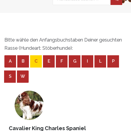
Bitte wähle den Anfangsbuchstaben Deiner gesuchten
Rasse (Hundeart: Stöberhunde):
A
B
C
E
F
G
I
L
P
S
W
Cavalier King Charles Spaniel