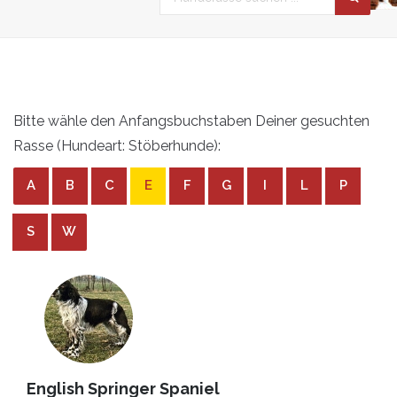
Bitte wähle den Anfangsbuchstaben Deiner gesuchten
Rasse (Hundeart: Stöberhunde):
A
B
C
E
F
G
I
L
P
S
W
English Springer Spaniel