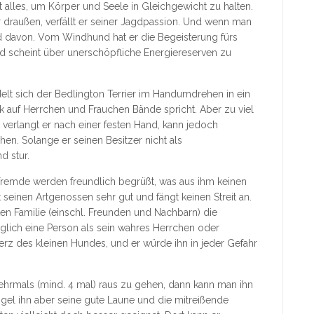
t alles, um Körper und Seele in Gleichgewicht zu halten.
r draußen, verfällt er seiner Jagdpassion. Und wenn man
nd davon. Vom Windhund hat er die Begeisterung fürs
d scheint über unerschöpfliche Energiereserven zu
t sich der Bedlington Terrier im Handumdrehen in ein
ick auf Herrchen und Frauchen Bände spricht. Aber zu viel
r verlangt er nach einer festen Hand, kann jedoch
en. Solange er seinen Besitzer nicht als
d stur.
h Fremde werden freundlich begrüßt, was aus ihm keinen
 seinen Artgenossen sehr gut und fängt keinen Streit an.
ten Familie (einschl. Freunden und Nachbarn) die
iglich eine Person als sein wahres Herrchen oder
z des kleinen Hundes, und er würde ihn in jeder Gefahr
hrmals (mind. 4 mal) raus zu gehen, dann kann man ihn
l ihn aber seine gute Laune und die mitreißende