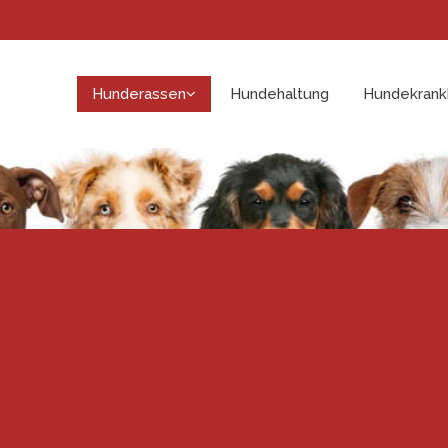
Hunderassen
Hundehaltung
Hundekrank