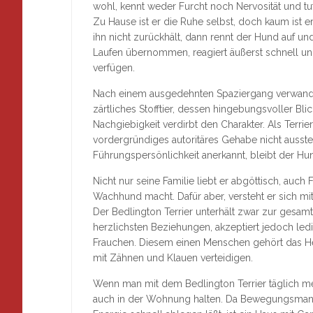
wohl, kennt weder Furcht noch Nervosität und tu
Zu Hause ist er die Ruhe selbst, doch kaum ist e
ihn nicht zurückhält, dann rennt der Hund auf u
Laufen übernommen, reagiert äußerst schnell un
verfügen.
Nach einem ausgedehnten Spaziergang verwandel
zärtliches Stofftier, dessen hingebungsvoller Bl
Nachgiebigkeit verdirbt den Charakter. Als Terrie
vordergründiges autoritäres Gehabe nicht aussteh
Führungspersönlichkeit anerkannt, bleibt der Hun
Nicht nur seine Familie liebt er abgöttisch, auc
Wachhund macht. Dafür aber, versteht er sich mit
Der Bedlington Terrier unterhält zwar zur gesam
herzlichsten Beziehungen, akzeptiert jedoch led
Frauchen. Diesem einen Menschen gehört das Her
mit Zähnen und Klauen verteidigen.
Wenn man mit dem Bedlington Terrier täglich me
auch in der Wohnung halten. Da Bewegungsmange