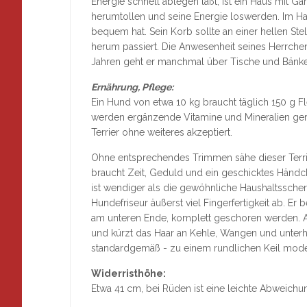
Energie schnell ablegen läßt, ist ein Haus mit Ga
herumtollen und seine Energie loswerden. Im Ha
bequem hat. Sein Korb sollte an einer hellen St
herum passiert. Die Anwesenheit seines Herrchen
Jahren geht er manchmal über Tische und Bänke
Ernährung, Pflege:
Ein Hund von etwa 10 kg braucht täglich 150 g 
werden ergänzende Vitamine und Mineralien ger
Terrier ohne weiteres akzeptiert.
Ohne entsprechendes Trimmen sähe dieser Terrie
braucht Zeit, Geduld und ein geschicktes Händche
ist wendiger als die gewöhnliche Haushaltssche
Hundefriseur äußerst viel Fingerfertigkeit ab. Er 
am unteren Ende, komplett geschoren werden. A
und kürzt das Haar an Kehle, Wangen und unterha
standardgemäß - zu einem rundlichen Keil model
Widerristhöhe:
Etwa 41 cm, bei Rüden ist eine leichte Abweichu