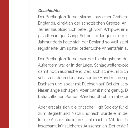
Geschichte:
Der Bedlington Terrier stammt aus einer Grafsc
Englands, direkt an der schottischen Grenze. A
Terrier hauptsächlich beteiligt; vom Whippet erhi
gazellenartigen Gang. Schon seit langer ist der 
Jahrhunderts hatte sich der Bestand so weit sta
registrierte, um später ordentliche Ahnentafeln a
Der Bedlington Terrier war der Lieblingshund der B
Außerdem war er in der Lage, Schlagwetterexplo
damit noch ausreichend Zeit, sich schnell in Sic
schätzen, denn der ausdauernde Hund mit den 
Dachsen und sogar mit Füchsen auf. Bei der Jagd
Nasenlänge schlagen. Aber damit nicht genug. D
beträchtlichen Portion Windhundblut nimmt er au
Aber erst als sich die britische High Society für 
zum Begleithund. Nach und nach wurde er in den
für die Aristokratie interessant machte. Mit den
insgesamt künstlicheres Aussehen an. Der erste