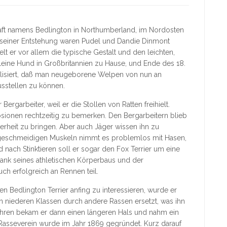
haft namens Bedlington in Northumberland, im Nordosten
n seiner Entstehung waren Pudel und Dandie Dinmont
elt er vor allem die typische Gestalt und den leichten,
kleine Hund in Großbritannien zu Hause, und Ende des 18.
bilisiert, daß man neugeborene Welpen von nun an
usstellen zu können.
ergarbeiter, weil er die Stollen von Ratten freihielt.
sionen rechtzeitig zu bemerken. Den Bergarbeitern blieb
herheit zu bringen. Aber auch Jäger wissen ihn zu
geschmeidigen Muskeln nimmt es problemlos mit Hasen,
 nach Stinktieren soll er sogar den Fox Terrier um eine
ank seines athletischen Körperbaus und der
ch erfolgreich an Rennen teil.
den Bedlington Terrier anfing zu interessieren, wurde er
 niederen Klassen durch andere Rassen ersetzt, was ihn
 Jahren bekam er dann einen längeren Hals und nahm ein
 Rasseverein wurde im Jahr 1869 gegründet. Kurz darauf