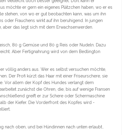
rten vielleicht doch besser geeignet. Dort kann er
us möchte er gern ein eigenes Plätzchen haben, wo er es
elle stehen, von wo er gut beobachten kann, was um ihn
s oder Frauchens wirkt auf ihn beruhigend. In jungen
, aber das legt sich mit dem Erwachsenwerden.
Fleisch, 80 g Gemüse und 80 g Reis oder Nudeln. Dazu
eicht. Aber Fertignahrung wird von dem Bedlington
r völlig anders aus. Wer es selbst versuchen möchte,
n. Der Profi kürzt das Haar mit einer Friseurschere, sie
re. Vor allem der Kopf des Hundes verlangt dem
bearbeitet zunächst die Ohren, die, bis auf wenige Fransen
nschließend greift er zur Schere oder Schermaschine
lb der Kiefer. Die Vorderfront des Kopfes wird -
liert.
ng nach oben, und bei Hündinnen nach unten erlaubt..