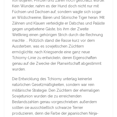
von Bojaren, Prinzen und Zaren hoch geschätzt wurde.
Kein Wunder, nahm es der Hund doch nicht nur mit
Füchsen und Dachsen auf, sondern wagte sich sogar
an Wildschweine, Bären und Sibirische Tiger heran. Mit
Zähnen und Klauen verteidigte er Datschas und Paläste
gegen ungebetene Gäste, bis ihm der Zweite
Weltkrieg einen gehörigen Strich durch die Rechnung
machte ... Plötzlich stand die Rasse kurz vor dem
Aussterben, was es sowjetischen Züchtern
ermöglichte, nach Kriegsende eine ganz neue
Tchiorny-Linie zu entwickeln, deren Eigenschaften
genau auf die Zwecke der Planwirtschaft abgestimmt
wurden.
Die Entwicklung des Tchiorny unterlag keinerlei
natürlichen Gesetzmäßigkeiten, sondern war rein
militärische Strategie. Den Züchtern der ehemaligen
Sowjetunion wurden die zu erreichenden
Bestandszahlen genau vorgeschrieben. außerdem
sollten sie ausschließlich schwarze Terrier
produzieren, denn die Farbe der japanischen Ninja-