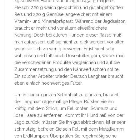
kg schwerer Hund braucht täglich 450 g mageres
Fleisch, 220 g weich gekochten und gut abgetropften
Reis und 220 g Gemüse, angereichert mit einem
Vitamin- und Mineralpräparat. Während der Jagdsaison
braucht er mehr und vor allem eiweißreichere
Nahrung. Doch bei älteren Hunden dieser Rasse muß
man aufpassen, daß sie nicht zu dick werden, vor allen,
wenn sie sich zu wenig bewegen. Er ist nicht sehr
wählerisch und frißt auch Dosenfutter gern, wobei man
die verschiedenen Produkte vergleichen und auf die
Zusammensetzung und den Nährwert achten sollte.
Ein solcher Arbeiter wieder Deutsch Langhaar braucht
eben einfach hochwertiges Futter.
Um in seiner ganzen Schönheit zu glänzen, braucht
der Langhaar regelmäßige Pflege. Bürsten Sie ihn
kräftig mit dem Strich, um Fellknoten, Schmutz und
lose Haare zu entfernen. Kommt Ihr Hund naß von der
Jagd zurück, müssen Sie ihn gut abtrocknen. Ist er sehr
schmutzig, befreien Sie sein Fell mit dem Metallkamm
von Erdklumpen. Überprüfen Sie regelmäßig seine