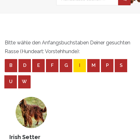
Bitte wähle den Anfangsbuchstaben Deiner gesuchten
Rasse (Hundeart: Vorstehhunde):
B
D
E
F
G
I
M
P
S
U
W
Irish Setter