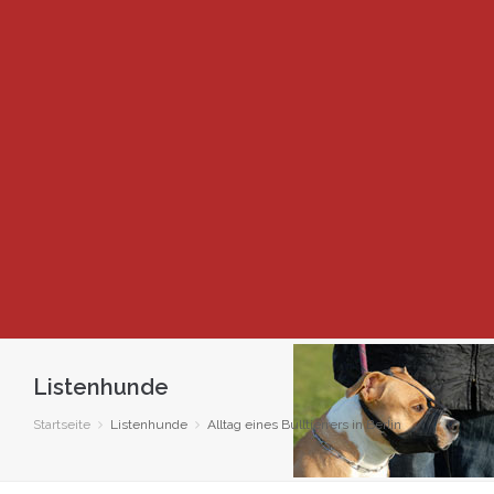
Listenhunde
Startseite
Listenhunde
Alltag eines Bulltierrers in Berlin