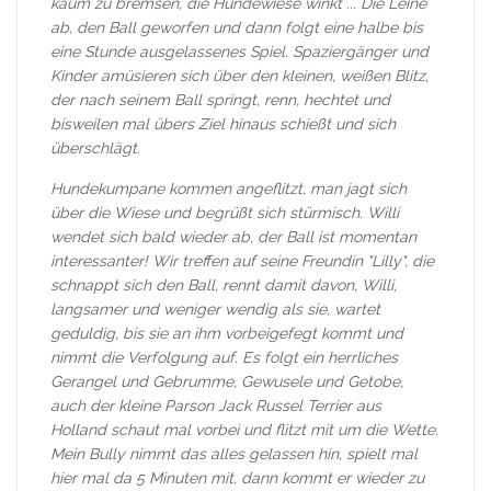
kaum zu bremsen, die Hundewiese winkt ... Die Leine
ab, den Ball geworfen und dann folgt eine halbe bis
eine Stunde ausgelassenes Spiel. Spaziergänger und
Kinder amüsieren sich über den kleinen, weißen Blitz,
der nach seinem Ball springt, renn, hechtet und
bisweilen mal übers Ziel hinaus schießt und sich
überschlägt.
Hundekumpane kommen angeflitzt, man jagt sich
über die Wiese und begrüßt sich stürmisch. Willi
wendet sich bald wieder ab, der Ball ist momentan
interessanter! Wir treffen auf seine Freundin "Lilly", die
schnappt sich den Ball, rennt damit davon, Willi,
langsamer und weniger wendig als sie, wartet
geduldig, bis sie an ihm vorbeigefegt kommt und
nimmt die Verfolgung auf. Es folgt ein herrliches
Gerangel und Gebrumme, Gewusele und Getobe,
auch der kleine Parson Jack Russel Terrier aus
Holland schaut mal vorbei und flitzt mit um die Wette.
Mein Bully nimmt das alles gelassen hin, spielt mal
hier mal da 5 Minuten mit, dann kommt er wieder zu