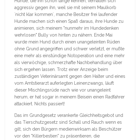
Hunde, die ihn schon lange kennen, verhalten sich
aggressiv gegen ihn, weil sie mit seinem Maulkorb
´nicht klar kommen´, manche Besitzer frei laufender
Hunde machen sich einen Spaß daraus, ihre Hunde zu
animieren, sich meinem "nunmehr im Hundedenken
wehrlosen" Bully von hinten zu nähern. Ende Mai
wurde mein Hund durch einen unangeleinten Rüden
ohne Grund angegriffen und schwer verletzt, er mußte
eine mehr als einstündige Notoperation und eine mehr
als vierwöchige, schmerzhafte Nachbehandlung über
sich ergehen lassen. Trotz einer Anzeige beim
zuständigen Veterinärsamt gegen den Halter und eines
vom Amtstierarzt auferlegten Leinenzwangs, läuft
dieser Mischlingsrüde nach wie vor unangeleint
herum, er hat sogar in meinem Beisein einen Radfahrer
attackiert. Nichts passiert!
Das im Grundgesetz verankerte Gleichheitsgebot und
das Tierschutzgesetz sind Schall und Rauch wenn es
gilt, sich den Bürgern medienwirksam als Beschützer
vor den "Killerbestien" zu präsentieren, die