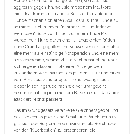
Hunde, die ihn schon lange kennen, verhalten sich
aggressiv gegen ihn, weil sie mit seinem Maulkorb
´nicht klar kommen´, manche Besitzer frei laufender
Hunde machen sich einen Spaß daraus, ihre Hunde zu
animieren, sich meinem "nunmehr im Hundedenken
wehrlosen" Bully von hinten zu nähern. Ende Mai
wurde mein Hund durch einen unangeleinten Rüden
ohne Grund angegriffen und schwer verletzt, er mußte
eine mehr als einstündige Notoperation und eine mehr
als vierwöchige, schmerzhafte Nachbehandlung über
sich ergehen lassen. Trotz einer Anzeige beim
zuständigen Veterinärsamt gegen den Halter und eines
vom Amtstierarzt auferlegten Leinenzwangs, läuft
dieser Mischlingsrüde nach wie vor unangeleint
herum, er hat sogar in meinem Beisein einen Radfahrer
attackiert. Nichts passiert!
Das im Grundgesetz verankerte Gleichheitsgebot und
das Tierschutzgesetz sind Schall und Rauch wenn es
gilt, sich den Bürgern medienwirksam als Beschützer
vor den "Killerbestien" zu präsentieren, die