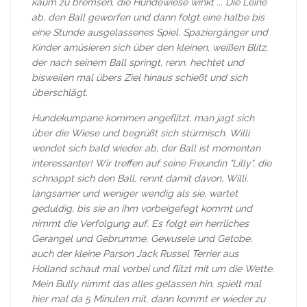
kaum zu bremsen, die Hundewiese winkt ... Die Leine
ab, den Ball geworfen und dann folgt eine halbe bis
eine Stunde ausgelassenes Spiel. Spaziergänger und
Kinder amüsieren sich über den kleinen, weißen Blitz,
der nach seinem Ball springt, renn, hechtet und
bisweilen mal übers Ziel hinaus schießt und sich
überschlägt.
Hundekumpane kommen angeflitzt, man jagt sich
über die Wiese und begrüßt sich stürmisch. Willi
wendet sich bald wieder ab, der Ball ist momentan
interessanter! Wir treffen auf seine Freundin "Lilly", die
schnappt sich den Ball, rennt damit davon, Willi,
langsamer und weniger wendig als sie, wartet
geduldig, bis sie an ihm vorbeigefegt kommt und
nimmt die Verfolgung auf. Es folgt ein herrliches
Gerangel und Gebrumme, Gewusele und Getobe,
auch der kleine Parson Jack Russel Terrier aus
Holland schaut mal vorbei und flitzt mit um die Wette.
Mein Bully nimmt das alles gelassen hin, spielt mal
hier mal da 5 Minuten mit, dann kommt er wieder zu