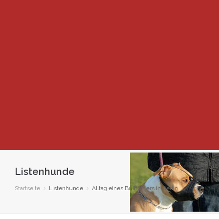
Listenhunde
Startseite
Listenhunde
Alltag eines Bulltierrers in Berlin