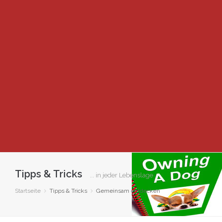
Tipps & Tricks
... in jeder Lebenslage
Startseite
Tipps & Tricks
Gemeinsam entdecken