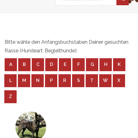
Bitte wähle den Anfangsbuchstaben Deiner gesuchten
Rasse (Hundeart: Begleithunde):
A
B
C
D
E
F
G
H
K
L
M
N
P
R
S
T
W
X
Z