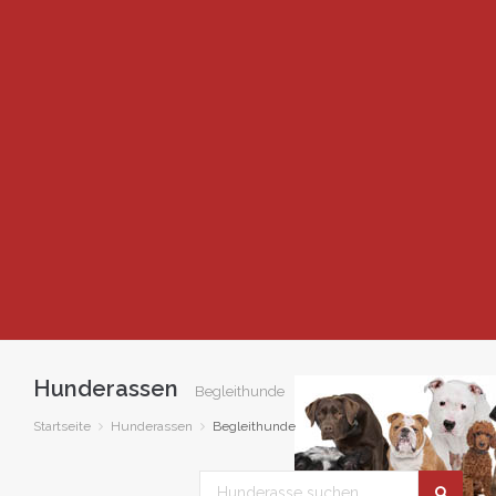
Hunderassen
Begleithunde
Startseite
Hunderassen
Begleithunde