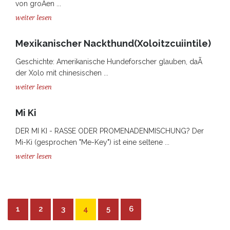
von groÃen ...
weiter lesen
Mexikanischer Nackthund(Xoloitzcuiintile)
Geschichte: Amerikanische Hundeforscher glauben, daÃ
der Xolo mit chinesischen ...
weiter lesen
Mi Ki
DER MI KI - RASSE ODER PROMENADENMISCHUNG? Der
Mi-Ki (gesprochen "Me-Key") ist eine seltene ...
weiter lesen
1
2
3
4
5
6