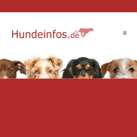
Toggle
navigat