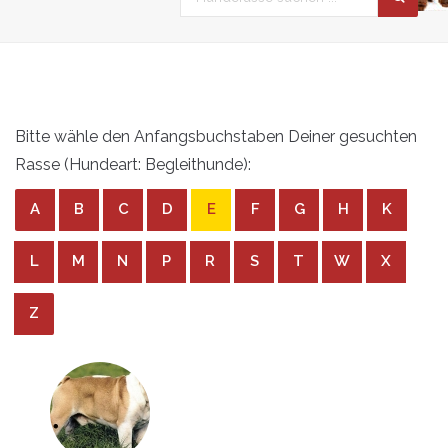
Bitte wähle den Anfangsbuchstaben Deiner gesuchten
Rasse (Hundeart: Begleithunde):
A
B
C
D
E
F
G
H
K
L
M
N
P
R
S
T
W
X
Z