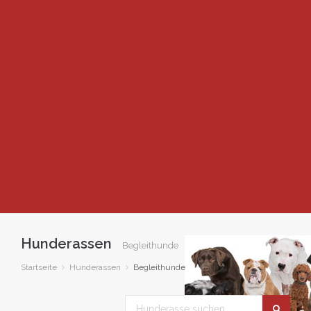
Hunderassen
Begleithunde
Startseite
Hunderassen
Begleithunde