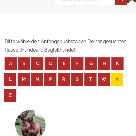
Bitte wähle den Anfangsbuchstaben Deiner gesuchten
Rasse (Hundeart: Begleithunde):
A
B
C
D
E
F
G
H
K
L
M
N
P
R
S
T
W
X
Z