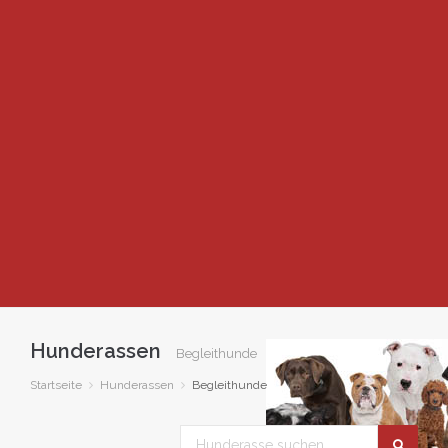
Hunderassen
Begleithunde
Startseite
Hunderassen
Begleithunde