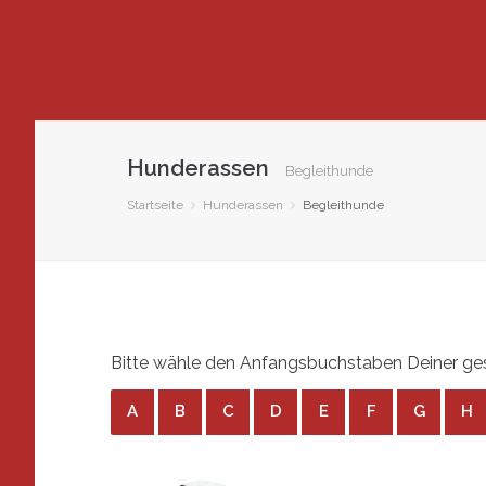
Hunderassen
Begleithunde
Startseite
Hunderassen
Begleithunde
Bitte wähle den Anfangsbuchstaben Deiner ges
A
B
C
D
E
F
G
H