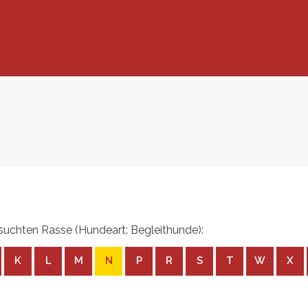
uchten Rasse (Hundeart: Begleithunde):
K
L
M
N
P
R
S
T
W
X