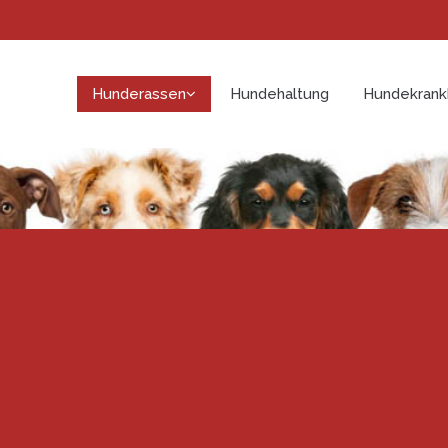
Hunderassen
Hundehaltung
Hundekrank