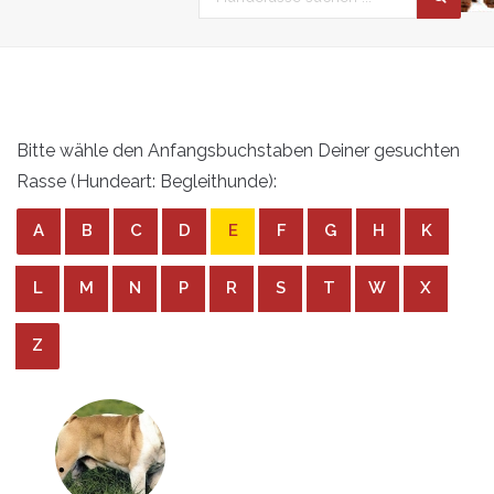
Bitte wähle den Anfangsbuchstaben Deiner gesuchten
Rasse (Hundeart: Begleithunde):
A
B
C
D
E
F
G
H
K
L
M
N
P
R
S
T
W
X
Z