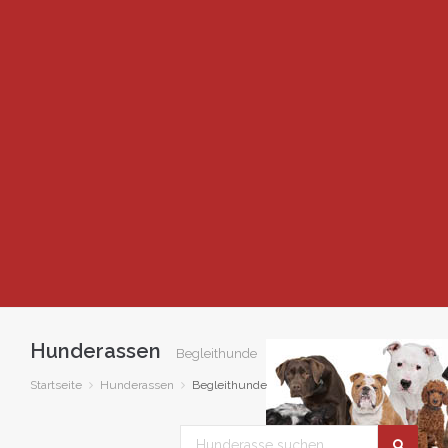
Hunderassen
Begleithunde
Startseite
Hunderassen
Begleithunde