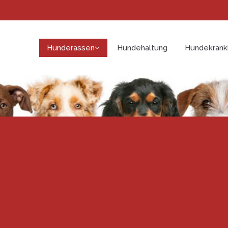
Hunderassen
Hundehaltung
Hundekrank