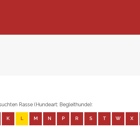
uchten Rasse (Hundeart: Begleithunde):
K
L
M
N
P
R
S
T
W
X