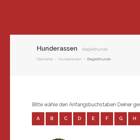
Hunderassen
Begleithunde
Startseite
Hunderassen
Begleithunde
Bitte wähle den Anfangsbuchstaben Deiner ges
A
B
C
D
E
F
G
H