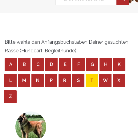
Bitte wähle den Anfangsbuchstaben Deiner gesuchten
Rasse (Hundeart: Begleithunde):
A
B
C
D
E
F
G
H
K
L
M
N
P
R
S
T
W
X
Z