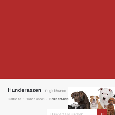
Hunderassen
Begleithunde
Startseite
Hunderassen
Begleithunde