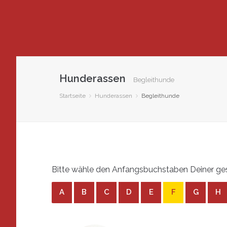
Hunderassen
Begleithunde
Startseite
Hunderassen
Begleithunde
Bitte wähle den Anfangsbuchstaben Deiner ges
A
B
C
D
E
F
G
H