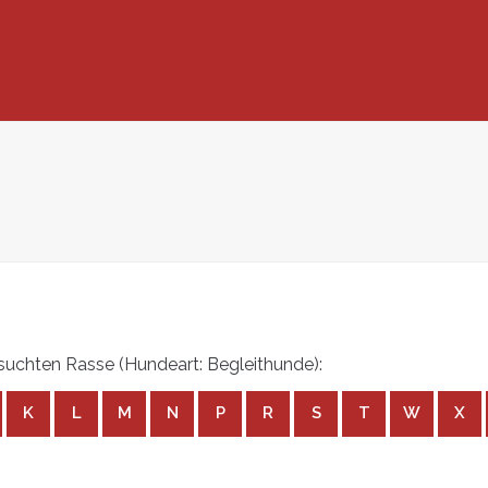
uchten Rasse (Hundeart: Begleithunde):
K
L
M
N
P
R
S
T
W
X