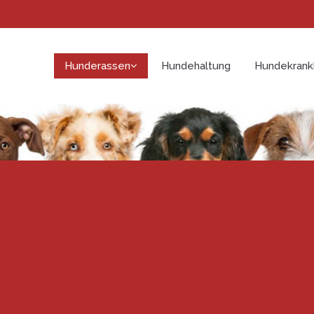
Hunderassen
Hundehaltung
Hundekrank