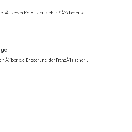
ropÃ¤ischen Kolonisten sich in SÃ¼damerika ...
gge
sen Ã¼ber die Entstehung der FranzÃ¶sischen ...