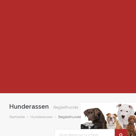
Hunderassen
Begleithunde
Startseite
Hunderassen
Begleithunde