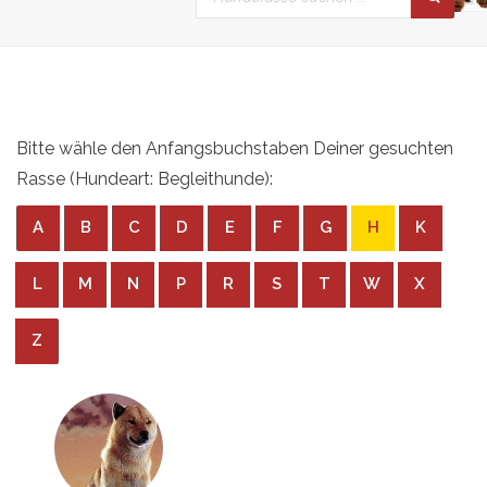
Bitte wähle den Anfangsbuchstaben Deiner gesuchten
Rasse (Hundeart: Begleithunde):
A
B
C
D
E
F
G
H
K
L
M
N
P
R
S
T
W
X
Z